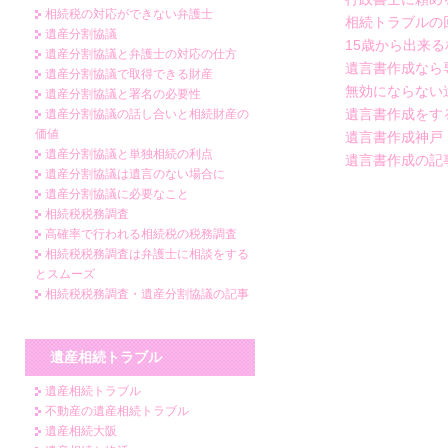
相続税の対応ができない弁護士
相続トラブルの
遺産分割協議
15歳から出来
遺産分割協議と弁護士の対応の仕方
遺言書作成なら
遺産分割協議で取得できる財産
無効にならない
遺産分割協議と署名の必要性
遺言書作成をす
遺産分割協議の話し合いと相続財産の
価値
遺言書作成神戸
遺産分割協議と単独相続の利点
遺言書作成の記
遺産分割協議は遺言のない場合に
遺産分割協議に必要なこと
相続税税務調査
高確率で行われる相続税の税務調査
相続税税務調査は弁護士に相談をする
とスムーズ
相続税税務調査・遺産分割協議の記事
遺産相続トラブル
遺産相続トラブル
不動産の遺産相続トラブル
遺産相続大阪