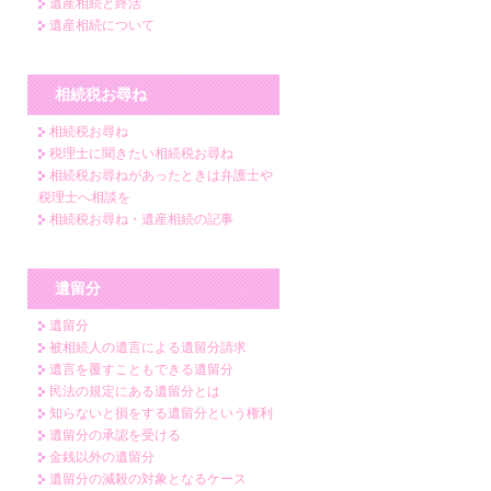
遺産相続と終活
遺産相続について
相続税お尋ね
相続税お尋ね
税理士に聞きたい相続税お尋ね
相続税お尋ねがあったときは弁護士や
税理士へ相談を
相続税お尋ね・遺産相続の記事
遺留分
遺留分
被相続人の遺言による遺留分請求
遺言を覆すこともできる遺留分
民法の規定にある遺留分とは
知らないと損をする遺留分という権利
遺留分の承認を受ける
金銭以外の遺留分
遺留分の減殺の対象となるケース