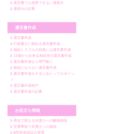
遺言書でも侵害できない遺留分
遺留分の記事
遺言書作成
遺言書作成
行政書士に頼める遺言書作成
相続トラブルの回避には遺言書作成
15歳から出来る相続等の遺言書作成
遺言書作成なら専門家に
無効にならない遺言書作成
遺言書作成をするにあたってのポイン
ト
遺言書作成神戸
遺言書作成の記事
お役立ち情報
男女で異なる弁護士への離婚相談
交通事故で弁護士への相談
B型肝炎訴訟の背景