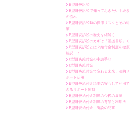
B型肝炎訴訟
B型肝炎訴訟で知っておきたい手続き
の流れ
B型肝炎訴訟時の費用リスクとその対
策
B型肝炎訴訟の歴史を紐解く
B型肝炎訴訟のカギは「証拠書類」く
B型肝炎訴訟とは？給付金制度を徹底
解説！く
B型肝炎給付金の申請手順
B型肝炎給付金
B型肝炎給付金で変わる未来：法的サ
ポート活用
B型肝炎給付金請求の安心して利用で
きるサポート体制
B型肝炎給付金制度の今後の展望
B型肝炎給付金制度の背景と利用法
B型肝炎給付金・訴訟の記事