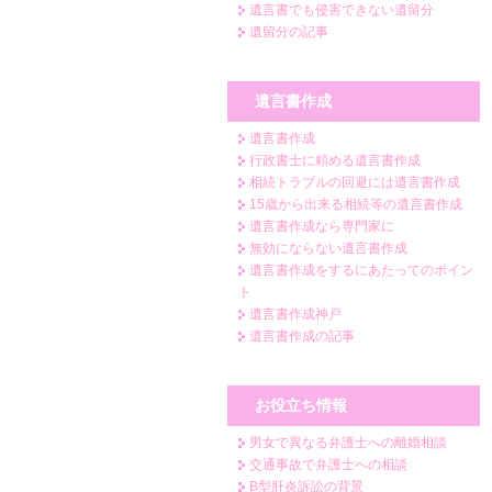
遺言書でも侵害できない遺留分
遺留分の記事
遺言書作成
遺言書作成
行政書士に頼める遺言書作成
相続トラブルの回避には遺言書作成
15歳から出来る相続等の遺言書作成
遺言書作成なら専門家に
無効にならない遺言書作成
遺言書作成をするにあたってのポイン
ト
遺言書作成神戸
遺言書作成の記事
お役立ち情報
男女で異なる弁護士への離婚相談
交通事故で弁護士への相談
B型肝炎訴訟の背景