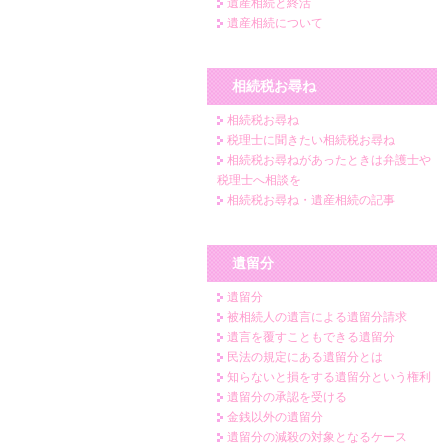
遺産相続と終活
遺産相続について
相続税お尋ね
相続税お尋ね
税理士に聞きたい相続税お尋ね
相続税お尋ねがあったときは弁護士や
税理士へ相談を
相続税お尋ね・遺産相続の記事
遺留分
遺留分
被相続人の遺言による遺留分請求
遺言を覆すこともできる遺留分
民法の規定にある遺留分とは
知らないと損をする遺留分という権利
遺留分の承認を受ける
金銭以外の遺留分
遺留分の減殺の対象となるケース